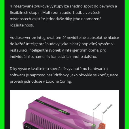
4 integrované zvukové výstupy lze snadno spojit do pevných a
flexibilních skupin. Multiroom audio: hudbu ve všech
místnostech zajistíte jednoduše díky jeho neomezené
rozšiřitelnosti.
Audioserver lze integrovat téměř neviditelně a absolutně hladce
do každé inteligentní budovy: jako hlasitý poplašný systém v
restauraci, inteligentní zvonek v inteligentním domě, pro
individuální oznámení v kanceláři a mnoho dalšího.
Díky vysoce kvalitnímu speciálně vyvinutému hardwaru a
softwaru je naprosto bezúdržbový. Jako obvykle se konfigurace
provádí jednoduše v Loxone Config.