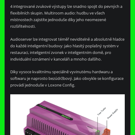
4 integrované zvukové výstupy lze snadno spojit do pevných a
flexibilních skupin. Multiroom audio: hudbu ve všech
místnostech zajistíte jednoduše díky jeho neomezené
rozšiřitelnosti.
Audioserver lze integrovat téměř neviditelně a absolutně hladce
do každé inteligentní budovy: jako hlasitý poplašný systém v
restauraci, inteligentní zvonek v inteligentním domě, pro
individuální oznámení v kanceláři a mnoho dalšího.
Díky vysoce kvalitnímu speciálně vyvinutému hardwaru a
softwaru je naprosto bezúdržbový. Jako obvykle se konfigurace
provádí jednoduše v Loxone Config.