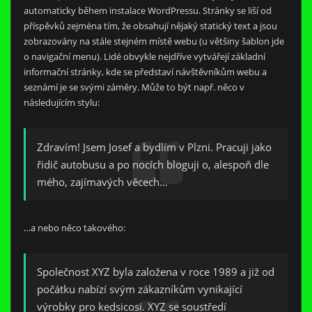
automaticky během instalace WordPressu. Stránky se liší od
příspěvků zejména tím, že obsahují nějaký statický text a jsou
zobrazovány na stále stejném místě webu (u většiny šablon jde
o navigační menu). Lidé obvykle nejdříve vytvářejí základní
informační stránky, kde se představí návštěvníkům webu a
seznámí je se svými záměry. Může to být např. něco v
následujícím stylu:
Zdravím! Jsem Josef a bydlím v Plzni. Pracuji jako
řidič autobusu a po nocích bloguji o, alespoň dle
mého, zajímavých věcech…
…a nebo něco takového:
Společnost XYZ byla založena v roce 1989 a již od
počátku nabízí svým zákazníkům vynikající
výrobky pro kedsicosi. XYZ se soustředí